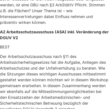
werden, ist eine GBU nach §3 ArbStättV Pflicht. Stimmen
z.B. die Flächen? Unser Thema ist – wie
Interessenvertretungen dabei Einfluss nehmen und
präventiv wirken können.
A2
Arbeitsschutzausschuss (ASA)
inkl. Veränderung der
DGUV V2
BEST
Der
Arbeitsschutzausschu
ss
nach §11
des
Arbeitssicherheitsgesetz
es
hat die
Aufgabe, Anliegen des
Arbeitsschutzes und der Unfallverhütung zu beraten
.
Wie
die
Sitzungen dieses
wichtigen
Ausschusses
mitbestimmt
gestaltet werden können
möchten wir in diesem Workshop
gemeinsam erarbeiten.
In diesem Zusammenhang
werden
wir
ebenfalls auf
die Mitbestimmungsmöglichkeiten bei
den Einsatzzeiten der Arbeitsmedizinischen- und
Sicherheitstechnischen Betreuung bezüglich der
novellierten DGUV Vorschrift 2
eingehen
.