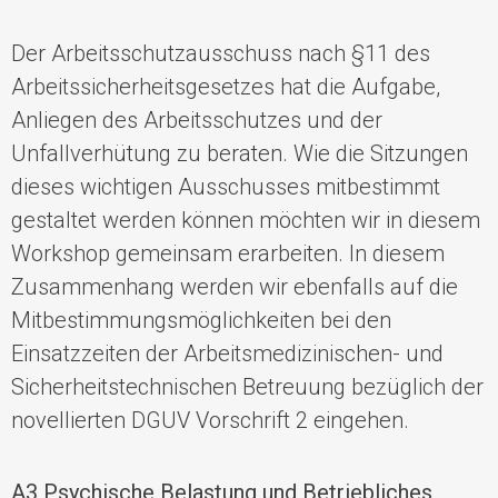
Der
Arbeitsschutzausschu
ss
nach §11
des
Arbeitssicherheitsgesetz
es
hat die
Aufgabe,
Anliegen des Arbeitsschutzes und der
Unfallverhütung zu beraten
.
Wie die
Sitzungen
dieses
wichtigen
Ausschusses
mitbestimmt
gestaltet werden können
möchten wir in diesem
Workshop
gemeinsam erarbeiten.
In diesem
Zusammenhang
werden wir
ebenfalls auf
die
Mitbestimmungsmöglichkeiten bei den
Einsatzzeiten der Arbeitsmedizinischen- und
Sicherheitstechnischen Betreuung bezüglich der
novellierten DGUV Vorschrift 2
eingehen
.
A3 Psychische Belastung und Betriebliches